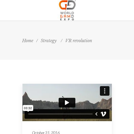
Home
/
Strategy
/
VR revolution
October 31, 2016